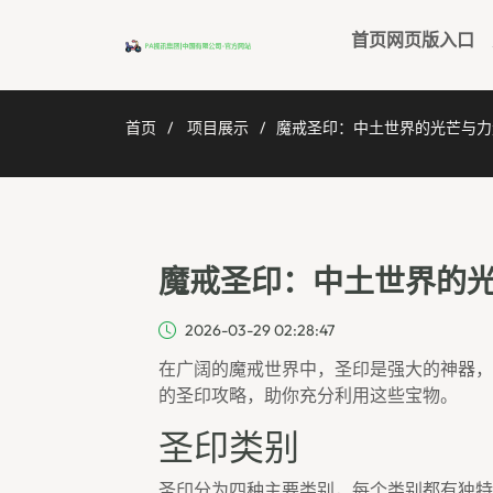
首页网页版入口
首页
项目展示
魔戒圣印：中土世界的光芒与力
魔戒圣印：中土世界的
2026-03-29 02:28:47
在广阔的魔戒世界中，圣印是强大的神器，
的圣印攻略，助你充分利用这些宝物。
圣印类别
圣印分为四种主要类别，每个类别都有独特