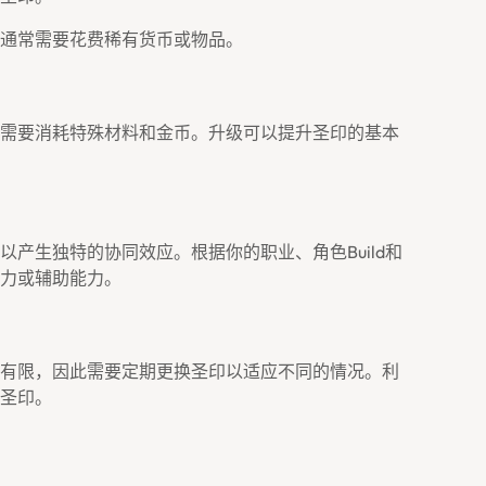
通常需要花费稀有货币或物品。
需要消耗特殊材料和金币。升级可以提升圣印的基本
产生独特的协同效应。根据你的职业、角色build和
力或辅助能力。
有限，因此需要定期更换圣印以适应不同的情况。利
圣印。