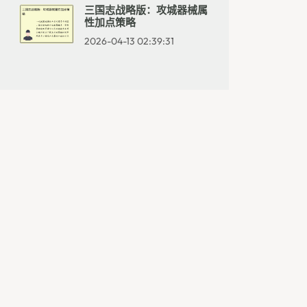
三国志战略版：攻城器械属
性加点策略
2026-04-13 02:39:31