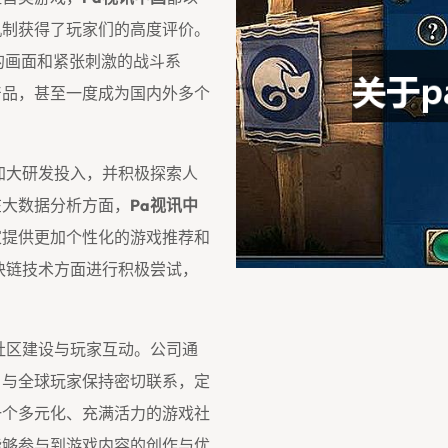
机制获得了玩家们的高度评价。
的画面和紧张刺激的战斗系
产品，甚至一度成为国内外多个
加大研发投入，并积极探索人
在大数据分析方面，
Pa视讯中
家提供更加个性化的游戏推荐和
块链技术方面进行积极尝试，
社区建设与玩家互动。公司通
，与全球玩家保持密切联系，定
一个多元化、充满活力的游戏社
能够参与到游戏内容的创作与优