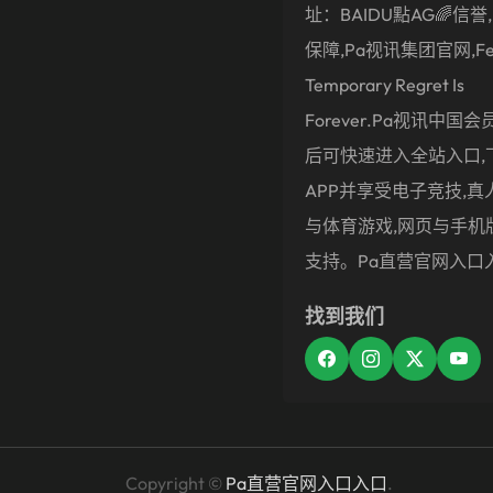
址：BAIDU點AG🌈信誉
保障,pa视讯集团官网,Fear
Temporary Regret Is
Forever.pa视讯中国
后可快速进入全站入口,
APP并享受电子竞技,真
与体育游戏,网页与手机
支持。Pa直营官网入口入
找到我们
Copyright ©
Pa直营官网入口入口
.