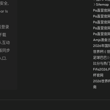
,安全,
Sitemap
Pa直营官
 Is
Pa直营官
Pa直营官
会员登录
Pa直营官
Pa直营官
下载
Amjs澳金
人互动
2026年
版同步
世界杯) 
足球巴巴 
口.
比分与热
Fifa2026
杯官网
2026世
南