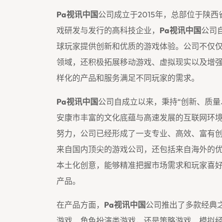
Pa视讯中国
公司成立于2015年，总部位于陕
戏研发与发行的高科技企业，
Pa视讯中国
公司
球玩家提供创新和优质的游戏体验。公司不仅仅
领域，还积极拓展移动游戏、虚拟现实以及增
样化的产品和服务满足不同玩家的需求。
Pa视讯中国
公司自成立以来，秉持“创新、质量
安康市丰富的文化底蕴与高速发展的互联网环
努力，公司已经形成了一支专业、高效、富有
来自国内顶尖的游戏公司，还包括来自海外的
本土化创意，能够精准把握市场需求和玩家喜
产品。
在产品方面，
Pa视讯中国
公司推出了多款经典
游戏、角色扮演类游戏，还是策略游戏、模拟