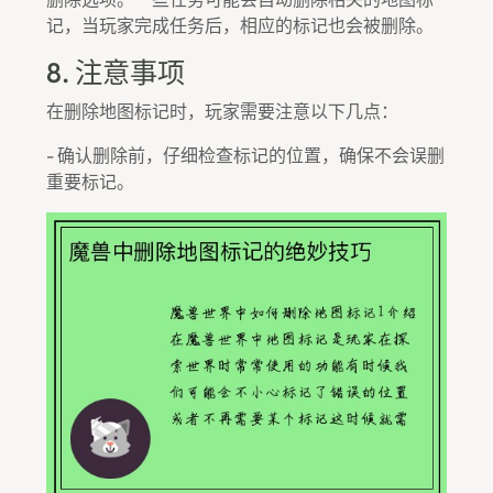
记，当玩家完成任务后，相应的标记也会被删除。
8. 注意事项
在删除地图标记时，玩家需要注意以下几点：
- 确认删除前，仔细检查标记的位置，确保不会误删
重要标记。