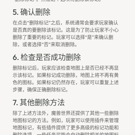
5. 确认删除
在点击“删除标记”之后，系统通常会要求玩家确认
是否真的要删除该标记。这是为了防止玩家不小心
删除了重要的标记。玩家可以选择“是”来确认删
除，或者选择“否”来取消删除。
6. 检查是否成功删除
删除标记后，玩家应该检查地图上是否已经不再显
示该标记。如果标记成功删除，地图上将不再有黄
色的图标。如果标记仍然存在，玩家可以重复上述
步骤，确保正确删除标记。
7. 其他删除方法
除了上述方法外，魔兽世界还提供了其他一些删除
地图标记的方法。例如，玩家可以使用插件来管理
地图标记，有些插件提供了更多高级的标记功能和
删除选项。一些任务可能会自动删除相关的地图标