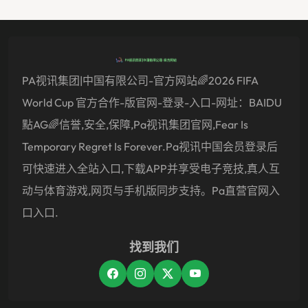
PA视讯集团|中国有限公司-官方网站🌈2026 FIFA
World Cup 官方合作-版官网-登录-入口-网址：BAIDU
點AG🌈信誉,安全,保障,pa视讯集团官网,Fear Is
Temporary Regret Is Forever.pa视讯中国会员登录后
可快速进入全站入口,下载APP并享受电子竞技,真人互
动与体育游戏,网页与手机版同步支持。Pa直营官网入
口入口.
找到我们